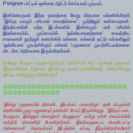
P'erignon பாட்டில் ஒன்றை ஆர்டர் செய்யவும் முடியும்.
இன்னொருவர் இந்த நகரத்தை வேறு விதமாக வர்ணிக்கிறார்
"இங்கு யாரும் பசியால் சாவதில்லை". முற்றிலும் உண்மைதான்.
இந்தியாவின் மற்ற இடங்களில் இன்னமும் பலர் பசியில்
இறக்கையில், மும்பையில் 'ஒல்லியாவதற்கான' வைத்திய
சாலைகள் நூற்றுக் கணக்கில் உள்ளன. எல்லாத் தட்டு மக்களிலும்
'ஒல்லியாக' முயற்சிக்கும் மக்கள் 'பருமனாக' முயற்சிப்பவர்களை
விட மிக அதிகமாக இருக்கிறார்கள்.
[சுகேது மேத்தா எழுதியிருக்கும் 'மாக்சிமம் சிடி' படிக்கத் துவங்கி
இருக்கிறேன். (ஆமாம், இப்போது தான் படிக்கிறேன்). அவ்வப்போது
இப்படி அவிழ்த்து விடுவேன்.]
@@@@@@@@@@@@@@@@@@@@@@@@@@
@@@@@@@@@@@@
'
இன்று மதுரையில் திராவிட இயக்கப் பவளவிழா. ஒலி பெருக்கி
நெரிசலில் முழு மதுரையும் நசுங்கிப் போய் இருக்கிறது. "இந்தப் படை
போதுமா, இன்னும் கொஞ்சம் வேணுமா" என்று உச்சி வெய்யிலில்
கத்திக் கொண்டு போகிறார்கள். இவர்களுடைய பெண்டாட்டி
பிள்ளைகள் அவரவர்கள் இடத்தில் எப்படி இருக்கிறார்களோ!