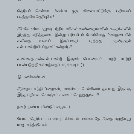
தெரியும் செல்வா. ச்சும்மா ஒரு விளையாட்டுக்கு. பதிவைப்
படித்தாலே தெரியுமே !
//மேலே உள்ள மதுரை பற்றிய வரிகள் வண்ணதாசனின் கடிதங்களில்
இருந்து எடுத்தவை. இன்று பரிசலிடம் பேசும்போது 'உரைநடையில்
கவிதை வடிவம் இருப்பதைப் படித்தது முதன்முதல்
கல்யாண்ஜியிடம்தான்' என்றார்.//
வண்ணதாசன்/கல்யாண்ஜி இருவர் பெயரையும் மாற்றி மாற்றி
பயன்படுத்தி உள்ளத்தைப் பார்க்கவும் :))
@ மணிகண்டன்
//நிறைய சந்தி பிழைகள், வல்லினம் மெல்லினம் தகராறு இருக்கு
இந்த பதிவுல. கொஞ்சம் கவனம் செலுத்துங்க.//
நன்றி நண்பா. மீண்டும் வருக :)
யோவ், தெரியாம யாரையும் கிண்டல் பண்ணாதே. அதை எழுதியது
ராஜா சந்திரசேகர்.