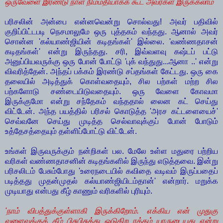
ஒருவேளை இரண்டு நாள் நிம்மதியாகக் கூட அவர்கள் இருக்கலாம்'
பரிசலின் அன்பை என்னவென்று சொல்வது! அவர் பதிவில்
குறிப்பிட்டபடி நெசமாலுமே ஒரு புத்தகம் வந்தது. ஆனால் அவர்
சொன்ன 'கல்யாண்ஜியின் கடிதங்கள்' இல்லை. 'வண்ணதாசன்
கடிதங்கள்' என்று இருந்தது. சரி, இவ்வளவு கஷ்டப் பட்டு
அனுப்பியவருக்கு ஒரு போன் போட்டு 'புக் வந்துது...ஆனா ..' என்று
விவரித்தேன். அந்தப் பக்கம் இரண்டு சப்தங்கள் கேட்டது. ஒரு கை
தலையில் அடித்துக் கொள்வதையும், சில பற்கள் மற்ற சில
பற்களோடு சண்டையிடுவதையும். ஒரு வேளை கோவமா
இருக்குமோ என்று சந்தேகம் வந்ததால் லைன கட் செய்து
விட்டேன். அந்த பயத்தில் பரிசல் கொடுத்த 'அரச கட்டளையைச்'
செவ்வனே செய்து முடித்த செல்வாவுக்குப் போன் போடும்
உத்தேசத்தையும் தள்ளிப்போட்டு விட்டேன்.
உங்கள் இருவருக்கும் நன்றிகள் பல. மேலே உள்ள மதுரை பற்றிய
வரிகள் வண்ணதாசனின் கடிதங்களில் இருந்து எடுத்தவை. இன்று
பரிசலிடம் பேசும்போது 'உரைநடையில் கவிதை வடிவம் இருப்பதைப்
படித்தது முதன்முதல் கல்யாண்ஜியிடம்தான்' என்றார். மறுக்க
முடியாது என்பது கீழ் காணும் வரிகளில் புரியும்.
'நாம் விபத்துக்குள்ளாகி இருக்கிறோம். எக்கிய என் முதுகு
வளைவுக்குக் கீழ் பிசுபிசுத்து ஓடுகிற ரத்தம் யாருடையது என்று