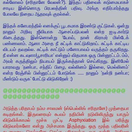
கல்லோலம் (சரிதானே வேலன்?). இந்தப் பதிவைக் கடுமையாகச்
சாடிய இன்னொரு பிரபலத்தின் பதிவு. அங்கு எதிர்பார்த்தது
போலவே நிறைய ஆதரவுக் குரல்கள்.
இந்தக் களேபரத்தில் எனக்குப் பூடகமாக இரண்டு குட்டுகள். ஒன்று
நானும் அறிவு ஜீவியாக ஆசைப்படுபவன் என்ற ஐ.டி.கார்டு
கிடைத்தது. இன்னொன்று 'யோவ், நான் கிராமர் மிஸ்டேக்
பண்ணலாம். ஆனா அதை நீ சுட்டிக் காட்டுகிறாய். சுட்டிக் காட்டிய
விடயம் தவறல்ல. சுட்டிக் காட்டும் மனோபாவம் வருத்தம் தருகிறது.
நீ என்ன கடவுளா/பூசாரியா' என்னும் விதமாக ஒரு பின்னூட்டம். ம்ம்,
அவர் கருத்திலும் நியாயம் இருக்கத்தான் செய்கிறது. இனிமேல்
யாராவது 'நண்பா, சந்திப் பிழை, வல்லினம் இல்லை, மெல்லினம்'
என்ற ரேஞ்சில் பின்னூட்டம் போடுங்க ..... நானும் 'நன்றி நண்பா;
மீண்டும் வருக' போட்டு விடுகிறேன் :)
@@@@@@@@@@@@@@@@@@@@@@@@@@
@@@@@@@@@@@@
அடுத்த பரிதாபம் நம்ம சாலமன் (ஸ்பெல்லிங் சரிதானே) முத்தையா
கடிதங்கள். இருவரையும் கூவம் நதியின் நடுவிலிருந்து யாரும்
விடுவிக்காமல் மூச்சு முட்டி Asphyxiation இல் மரித்து
விடுவார்களோ என்று அச்சமாக இருந்தது. ஒரு மூத்த பதிவரின்
கடமையை செவ்வனே செய்த பரிசலுக்கு ஒரு நன்றி. அதிஷா