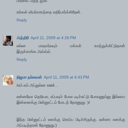
பார்வை அந்த நூல்.
உங்கள் விமர்சனத்தை எதிர்பார்க்கிறேன்.
Reply
அத்திரி
April 11, 2009 at 4:26 PM
எல்லா மாநகர்லயும் மக்கள் காத்துக்கிட்டுதான்
இருக்காங்க.அவ்வ்வ்
Reply
நிஜமா நல்லவன்
April 11, 2009 at 4:43 PM
/எம்.எம்.அப்துல்லா said...
என்னவோ தெரியல, எப்பவும் போல படிச்சுட்டு போகணும்னு இல்லாம
இன்னைக்கு பின்னூட்டம் போடத் தோணுது :)/
இந்த பின்னூட்டம் எனக்கு ரொம்ப பிடிச்சிருக்கு. ஏன்னா எனக்கு
அப்படித்தான் தோணுது:)