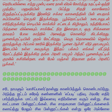
தெரியவில்லை. சற்று முன்பு வரை நான் விரல் கோர்த்து உதட்டில் ஒற்றி
முத்திய மனுஷியின் கை பிய்ந்து சிதறி வாசலோரம்
நிறுத்தப்பட்டிருக்கிற இரண்டு சக்கர வாகனத்தின் பின் பைதாக்
கம்பிகளில் செருகி இருக்கிறது. பூந்தொட்டியின் உடைசலுடன்
சரிந்திருக்கிற செடியில் காக்கிச் சட்டைக் கிழிசலும், உத்தியோகப்
பித்தளை வில்லையும். சாக்லேட் நிற இசைநாடா, ஒரு சிக்கலான
தாவரம் போல காற்றில் அலைந்து கொண்டு கிடக்கிறது.
பூனைக்குட்டியின் குரல் கேட்கிறது. வெகு தொலைவில் ஜென்ம
தூரத்துக்கு அப்பால் ஊரில் இருக்கிற 'பூனை ஆச்சி' வீடு ஞாபகமும்,
இடையில் உள்ள சுவருக்கு இந்தப் பக்கம் எங்கள் வீட்டுத்
தோட்டத்தில் இருக்கிற தங்க அரளி மரமும் அந்தப் பூனைக்குட்டிக்
குரலில் கசிகின்றன. என் மேல் மஞ்சள் நிறமான தங்க அரளிப்
பூக்கள்.’
@@@@@@@@@@@@@@@@@@@@@@@@@@
@@@@@@@@@@@@
சரி, நாமளும் 'வாசிப்பாளர்'தான்னு காண்பித்துக் கொண்டாயிற்று.
அடுத்த ஐட்டம் சுரேஷ் கண்ணனின் 'எப்படி' பதிவு. அவரே எதிர்
பார்த்திருக்க மாட்டார் இவ்வளவு எதிர்வினை வரும் என்று. சில
காட்டமான பின்னூட்டங்கள். சில சாதகமான பின்னூட்டங்களைக்
கலாய்த்து மேலும் சில பின்னூட்டங்கள் என்று ஒரே அல்லோல