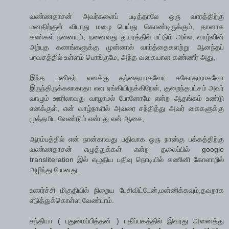
வண்ணதாசன் அவர்களைப் படித்தாலே ஒரு வாரத்திற்கு
மனதிற்குள் விடாது மழை பெய்து கொண்டிருக்கும், தானாக
கண்கள் நனையும், நனைவது துயரத்தில் மட்டும் அல்ல, வாழ்வின்
அற்புத கணங்களுக்கு முன்னால் வார்த்தைகளற்று ஆனந்தப்
பரவசத்தில் உள்ளம் பொங்குமே, அந்த வகையான கண்ணீர் அது,
இந்த மனிதர் எனக்கு தந்தையாகவோ சகோதரராகவோ
இருந்திருக்கலாகாதா என ஏங்கியிருக்கிறேன், குறைந்தபட்சம் அவர்
வாழும் ஊரிலாவது வாழாமல் போனோமே என்ற ஆதங்கம் உண்டு
எனக்குள், என் வாழ்நாளில் அவரை சந்தித்து அவர் கைகளுக்கு
முத்தமிட வேண்டும் என்பது என் ஆசை,
ஆரம்பத்தில் என் நான்காவது பதிவாக ஒரு நான்கு பக்கத்திற்கு
வண்ணதாசன் எழுத்துக்கள் என்ற தலைப்பில் google
transliteration இல் எழுதிய பதிவு நொடியில் கணினி கோளாறில்
அழிந்து போனது.
உணர்ச்சி மிகுதியில் நிறைய பேசிவிட்டேன்,மன்னிக்கவும்,தவறாக
எடுத்துக்கொள்ள வேண்டாம்.
சந்தியா ( புதுமைப்பித்தன் ) பதிப்பகத்தில் இவரது அனைத்து