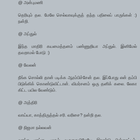
@ அன்புமணி
தெரியும் தல. மேலே செல்வாவுக்குத் தந்த பதிலைப் பாருங்கள் :)
நன்றி.
@ அப்துல்
இந்த மாதிரி கயமைத்தனம் பண்ணுறியா அப்துல். இனிமேல்
தவறாமல் போடு :)
@ வேலன்
நீங்க சொல்லி தான் படிக்க ஆரம்பிச்சேன் தல. இப்போது என் தம்பி
பிடுங்கிக் கொண்டுவிட்டான். விமர்சனம் ஒரு தனிக் கலை. லேகா
கிட்ட பயில வேண்டும்.
@ அத்திரி
வாய்யா, காத்திருத்தல் சரி. வரிசை? நன்றி தல.
@ நிஜமா நல்லவன்
வாங்க மாப்ள. முதல் வருகையிலேயே இரண்டு பின்னூட்டம்.