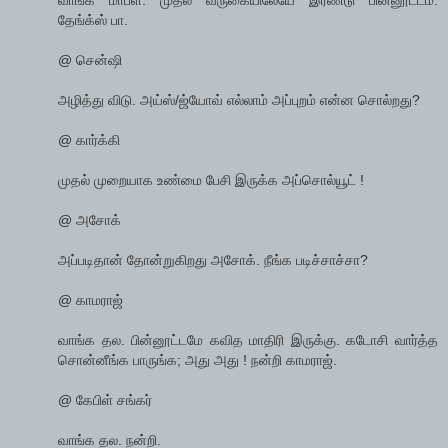
தேங்க்ஸ் பா.
@ சென்ஷி
அழித்து விடு. அய்ஸ்/ஜ்யோவ் எல்லாம் அப்புறம் என்ன சொல்றது?
@ கார்க்கி
முதல் முறையாக உண்மை பேசி இருக்க அப்சொல்யூட் !
@ அசோக்
அப்படிதான் தோன்றுகிறது அசோக். நீங்க படிச்சாச்சா?
@ காமராஜ்
வாங்க தல. பின்னூட்டமே கவித மாதிரி இருக்கு. கடோசி வார்த்த
சொன்னீங்க பாருங்க; அது அது ! நன்றி காமராஜ்.
@ கேபிள் சங்கர்
வாங்க தல. நன்றி.