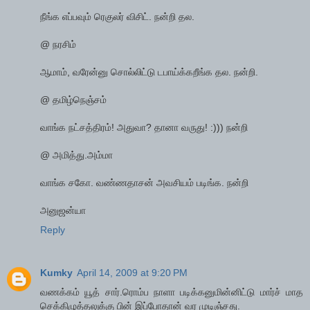
நீங்க எப்பவும் ரெகுலர் விசிட். நன்றி தல.
@ நரசிம்
ஆமாம், வரேன்னு சொல்லிட்டு டபாய்க்கறீங்க தல. நன்றி.
@ தமிழ்நெஞ்சம்
வாங்க நட்சத்திரம்! அதுவா? தானா வருது! :))) நன்றி
@ அமித்து.அம்மா
வாங்க சகோ. வண்ணதாசன் அவசியம் படிங்க. நன்றி
அனுஜன்யா
Reply
Kumky
April 14, 2009 at 9:20 PM
வணக்கம் யூத் சார்.ரொம்ப நாளா படிக்கனுமின்னிட்டு மார்ச் மாத
செக்கிழுத்தலுக்கு பின் இப்போதான் வர முடிஞ்சது.