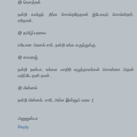
@ ரௌத்ரன்
நன்றி கவிஞர். நீங்க சொல்றதேதான் ஜ்யோவும் சொல்கிறார்.
சரிதான்.
@ தமிழ்ப்பறவை
சரியான அலசல் சார். நன்றி உங்க கருத்துக்கு.
@ காமராஜ்
நன்றி நண்பா. உங்கள மாதிரி எழுத்தாளர்கள் சொன்னா அதன்
மதிப்பே தனி தான் .
@ மின்னல்
நன்றி மின்னல். சாரி, அங்க இன்னும் வரல :(
அனுஜன்யா
Reply