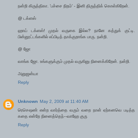
நன்றி கிருத்திகா. 'பச்சை நிறம்' - இனி திருத்திக் கொள்கிறேன்.
@ டக்ளஸ்
ஹாய் டக்ளஸ்! முதல் வருகை இல்ல? நானே கத்துக் குட்டி.
பின்னூட்டங்களில் எப்பிடித் தாக்குறாங்க பாரு. நன்றி.
@ ஜோ
வாங்க ஜோ. உங்களுக்கும் முதல் வருகினு நினைக்கிறேன். நன்றி.
அனுஜன்யா
Reply
Unknown
May 2, 2009 at 11:40 AM
ரெசெஷண் என்ற வார்த்தை வரும் வறை நான் ஏற்கனவெ படித்த
கதை என்றே நினைத்தெந்--வாஹே குரு
Reply