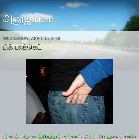
அனுஜன்யா
WEDNESDAY, APRIL 15, 2009
பிக் பாக்கெட்
பர்சைத் தொலைத்திருந்தார் சங்கரன். அவர் பொதுவாக காரில்