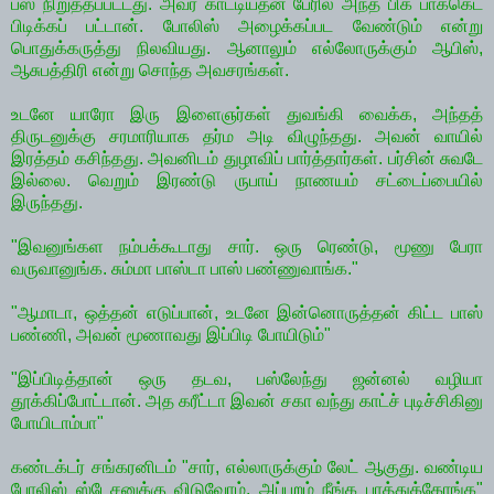
பஸ் நிறுத்தப்பட்டது. அவர் காட்டியதன் பேரில் அந்த பிக் பாக்கெட்
பிடிக்கப் பட்டான். போலிஸ் அழைக்கப்பட வேண்டும் என்று
பொதுக்கருத்து நிலவியது. ஆனாலும் எல்லோருக்கும் ஆபிஸ்,
ஆசுபத்திரி என்று சொந்த அவசரங்கள்.
உடனே யாரோ இரு இளைஞர்கள் துவங்கி வைக்க, அந்தத்
திருடனுக்கு சரமாரியாக தர்ம அடி விழுந்தது. அவன் வாயில்
இரத்தம் கசிந்தது. அவனிடம் துழாவிப் பார்த்தார்கள். பர்சின் சுவடே
இல்லை. வெறும் இரண்டு ருபாய் நாணயம் சட்டைப்பையில்
இருந்தது.
"இவனுங்கள நம்பக்கூடாது சார். ஒரு ரெண்டு, மூணு பேரா
வருவானுங்க. சும்மா பாஸ்டா பாஸ் பண்ணுவாங்க."
"ஆமாடா, ஒத்தன் எடுப்பான், உடனே இன்னொருத்தன் கிட்ட பாஸ்
பண்ணி, அவன் மூணாவது இப்பிடி போயிடும்"
"இப்பிடித்தான் ஒரு தடவ, பஸ்லேந்து ஜன்னல் வழியா
தூக்கிப்போட்டான். அத கரீட்டா இவன் சகா வந்து காட்ச் புடிச்சிகினு
போயிடாம்பா"
கண்டக்டர் சங்கரனிடம் "சார், எல்லாருக்கும் லேட் ஆகுது. வண்டிய
போலிஸ் ஸ்டேசனுக்கு விடுவோம். அப்புறம் நீங்க பாத்துக்கோங்க"