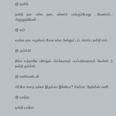
@ நரசிம்
நன்றி தல. உங்க நடை எல்லாம் பாக்கும்போது ...வேணாம்...
அளுதுடுவேன்
@ ராம்
வாங்க தல. வழக்கம் போல உங்க பின்னூட்டம். ரொம்ப நன்றி ராம்.
@ கும்க்கி
நீங்க வந்தாலே பரிசலும், செல்வாவும் பயப்படுவதாகக் கேள்வி :).
நன்றி கும்க்கி.
@ மணிகண்டன்
அப்போ கதை நல்லா இருக்கா இல்லியா? ச்சும்மா. தேங்க்ஸ் மணி.
@ யாத்ரா
நன்றி யாத்ரா.