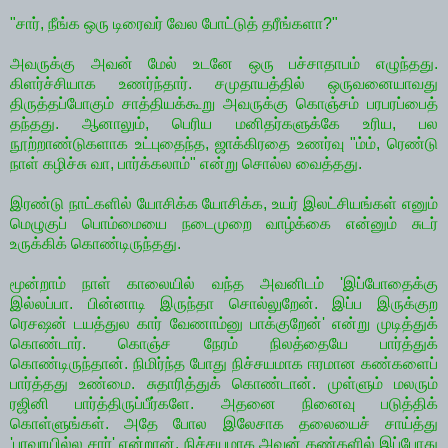
"சார், நீங்க ஒரு டிரைவர் வேல போட்டுத் தரீங்களா?"
அவருக்கு அவன் மேல் உடனே ஒரு பச்சாதாபம் எழுந்தது.
கிளர்ச்சியாக உணர்ந்தார். சமுதாயத்தில் ஒருவனையாவது
திருத்தப்போகும் சாத்தியக்கூறு அவருக்கு கொஞ்சம் பரபரப்பைத்
தந்தது. ஆனாலும், பெரிய மனிதர்களுக்கே உரிய, பல
நூற்றாண்டுகளாக உட்புதைந்த, ஜாக்கிரதை உணர்வு "ம்ம், ரெண்டு
நாள் கழிச்சு வா, பார்க்கலாம்" என்று சொல்ல வைத்தது.
இரண்டு நாட்களில் யோசிக்க யோசிக்க, உயர் இலட்சியங்கள் எனும்
மெழுகுப் பொம்மையை நடைமுறை வாழ்க்கை என்னும் சுடர்
உருக்கிக் கொண்டிருந்தது.
மூன்றாம் நாள் காலையில் வந்த அவனிடம் 'இப்போதைக்கு
இல்லப்பா. பின்னாடி இருந்தா சொல்லுறேன். இப்ப இருக்குற
ரெசஷன் டயத்துல கார் வேணாம்னு பாக்குறேன்' என்று முடித்துக்
கொண்டார். கொஞ்ச நேரம் நிலத்தையே பார்த்துக்
கொண்டிருந்தான். நிமிர்ந்த போது நிச்சயமாக ஈரமான கண்களைப்
பார்த்தது உண்மை. சுதாரித்துக் கொண்டான். முள்ளும் மலரும்
ரஜினி பார்த்திருப்பீர்களே. அதனை நினைவு படுத்திக்
கொள்ளுங்கள். அதே போல இலேசாக தலையைச் சாய்த்து
'பரவாயில்ல சார்' என்றான். நிச்சயமாக அவன் கண்களில் இப்போது