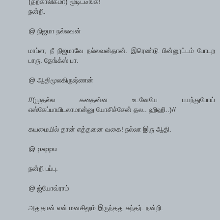
(தற்காலிகமா) மூடிட்டீங்க!
நன்றி.
@ நிஜமா நல்லவன்
மாப்ள, நீ நிஜமாவே நல்லவன்தான். இரெண்டு பின்னூட்டம் போடற
பாரு. தேங்க்ஸ் பா.
@ ஆதிமூலகிருஷ்ணன்
//(முதல்ல கதைன்ன உடனேயே பயந்துபோய்
எஸ்கேப்பாயிடலாமான்னு யோசிச்சேன் தல.. ஹிஹி..)//
கயமையில் தான் எத்தனை வகை! நல்லா இரு ஆதி.
@ pappu
நன்றி பப்பு.
@ ஜ்யோவ்ராம்
அதுதான் என் மனசிலும் இருந்தது சுந்தர். நன்றி.