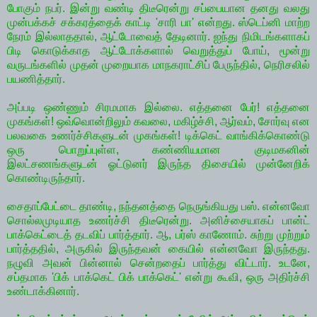
போகும் நபர். இன்று வண்டி திடீரென்று சப்பையான தனது வலது
முன்பக்கச் சக்கரத்தைக் காட்டி 'சாரி பா' என்றது. ஸ்டெப்னி மாற்ற
நேரம் இல்லாததால், ஆட்டோவைத் தேடினார். ஐந்து நிமிடங்களாகப்
பிடி கொடுக்காத ஆட்டோக்களால் வெறுத்துப் போய், மூன்று
வருடங்களில் முதன் முறையாக மாநகராட்சிப் பேருந்தில், நெரிசலில்
பயணித்தார்.
அப்படி ஒண்ணும் சிரமமாக இல்லை. எத்தனை பேர்! எத்தனை
முகங்கள்! ஒவ்வொன்றிலும் கவலை, மகிழ்ச்சி, ஆர்வம், சோர்வு என
பலவகை உணர்ச்சிகளுடன் முகங்கள்! டிக்கெட் வாங்கிக்கொண்டு
ஒரு பொறுப்புள்ள, கண்ணியமான குடிமகனின்
இலட்சணங்களுடன் ஓட்டுனர் இருந்த திசையில் முன்னேறிக்
கொண்டிருந்தார்.
சைதாப்பேட்டை தாண்டி, நந்தனத்தை நெருங்கியது பஸ். என்னவோ
சொல்லமுடியாத உணர்ச்சி திடீரென்று. அனிச்சையாகப் பான்ட்
பாக்கெட்டைத் தடவிப் பார்த்தார். ஆ, பர்ஸ் காணோம். சுற்று முற்றும்
பார்த்ததில், அருகில் இருந்தவன் கையில் என்னவோ இருந்தது.
நழுவி அவன் பின்னால் சென்றதைப் பார்த்து விட்டார். உடனே,
சப்தமாக 'பிக் பாக்கெட் பிக் பாக்கெட்' என்று கூவி, ஒரு அதிர்ச்சி
உண்டாக்கினார்.