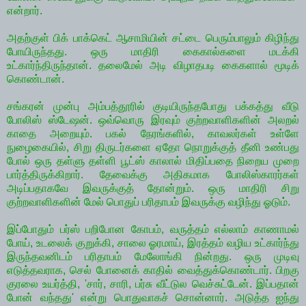
என்றார்.
அதற்குள் பிக் பாக்கெட் ஆசாமியின் சட்டை பெரும்பாலும் கிழிந்து
போயிருந்தது. ஒரு மாதிரி கைகால்களை மடக்கி
உட்கார்ந்திருந்தான். தலைமேல் அடி விழாதபடி கைகளால் மூடிக்
கொண்டான்.
சங்கரன் முன்பு அம்பத்தூரில் குடியிருந்தபோது பக்கத்து வீடு
போலிஸ் ஸ்டேஷன். ஒவ்வொரு இரவும் குற்றவாளிகளின் அலறல்
காதை அறையும். பகல் நேரங்களில், காவலர்கள் உள்ளே
நுழைகையில், சிறு திருடர்களை ஏதோ நொறுக்குத் தீனி உண்பது
போல் ஒரு தள்ளு தள்ளி பூட்ஸ் காலால் மிதிப்பதை நிறைய முறை
பார்த்திருக்கிறார். தேவைக்கு அதிகமாக போலிஸ்காரர்கள்
அடிப்பதாகவே இவருக்குத் தோன்றும். ஒரு மாதிரி சிறு
குற்றவாளிகளின் மேல் பொதுப் பரிதாபம் இவருக்கு வழிந்து ஓடும்.
இப்போதும் பர்ஸ் பறிபோன கோபம், வருத்தம் எல்லாம் காணாமல்
போய், உடலைக் குறுக்கி, சாலை ஓரமாய், இரத்தம் வழிய உட்கார்ந்து
இருந்தவனிடம் பரிதாபம் மேலோங்கி நின்றது. ஒரு முடிவு
எடுத்தவராக, செல் போனைக் காதில் வைத்துக்கொண்டார். பிறகு
குரலை உயர்த்தி, 'சார், சாரி, பர்சு வீட்டுல வெச்சுட்டேன். இப்பதான்
போன் வந்தது' என்று பொதுவாகச் சொன்னார். அடுத்த ஐந்து