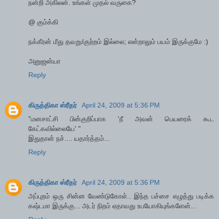
நன்றி அகிலன். உங்கள் முதல் வருகை?
@ கும்க்கி
நக்கீரன் மீது தவறு/குற்றம் இல்லை; என்றாலும் பயம் இருக்குமே :)
அனுஜன்யா
Reply
கிருத்திகா ஸ்ரீதர்
April 24, 2009 at 5:36 PM
"மனசாட்சி பின்குறிப்பாக 'நீ அவன் பெயரைக் கூட
கேட்கவில்லையே' "
இதுதான் நச்.... யதார்த்தம்...
Reply
கிருத்திகா ஸ்ரீதர்
April 24, 2009 at 5:36 PM
அப்புறம் ஒரு சின்ன வேண்டுகோள்.. இந்த பச்சை எழுத்து படிக்க
கஷ்டமா இருக்கு... அடர் நிறம் ஏதாவது உபயோகியுங்களேன்...