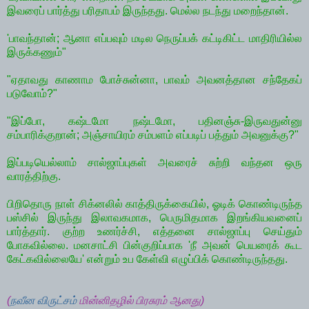
இவரைப் பார்த்து பரிதாபம் இருந்தது. மெல்ல நடந்து மறைந்தான்.
'பாவந்தான்; ஆனா எப்பவும் மடில நெருப்பக் கட்டிகிட்ட மாதிரியில்ல
இருக்கணும்"
"ஏதாவது காணாம போச்சுன்னா, பாவம் அவனத்தான சந்தேகப்
படுவோம்?"
"இப்போ, கஷ்டமோ நஷ்டமோ, பதினஞ்சு-இருவதுன்னு
சம்பாரிக்குறான்; அஞ்சாயிரம் சம்பளம் எப்படிப் பத்தும் அவனுக்கு?"
இப்படியெல்லாம் சால்ஜாப்புகள் அவரைச் சுற்றி வந்தன ஒரு
வாரத்திற்கு.
பிறிதொரு நாள் சிக்னலில் காத்திருக்கையில், ஓடிக் கொண்டிருந்த
பஸ்சில் இருந்து இலாவகமாக, பெருமிதமாக இறங்கியவனைப்
பார்த்தார். குற்ற உணர்ச்சி, எத்தனை சால்ஜாப்பு செய்தும்
போகவில்லை. மனசாட்சி பின்குறிப்பாக 'நீ அவன் பெயரைக் கூட
கேட்கவில்லையே' என்றும் உப கேள்வி எழுப்பிக் கொண்டிருந்தது.
(
நவீன விருட்சம்
மின்னிதழில் பிரசுரம் ஆனது)